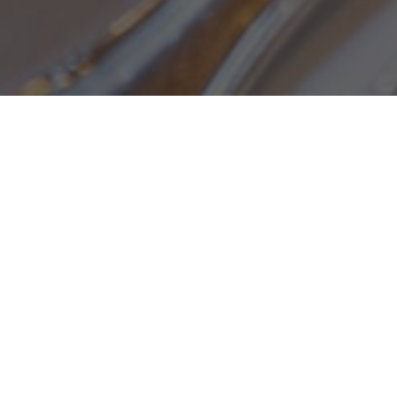
IHRE
LIEB­LINGS­GE­RICH­TE
AUF
UN­SE­RER KARTE
SPEISENKARTE