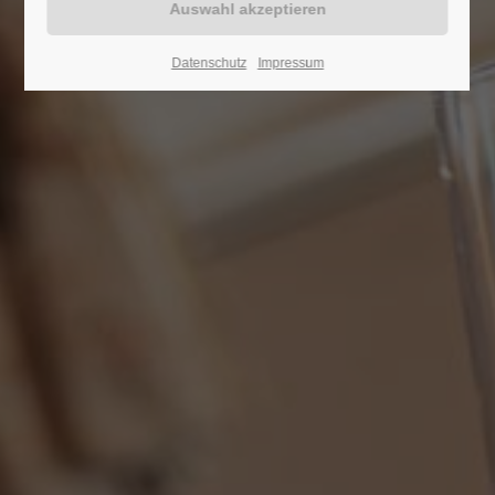
Lorem ipsum dolor sit amet:
Datenschutz
Impressum
24h
/ 365days
We offer support for our customers
Mon - Fri 8:00am - 5:00pm
(GMT +1)
Get in touch
Cybersteel Inc.
376-293 City Road, Suite 600
San Francisco, CA 94102