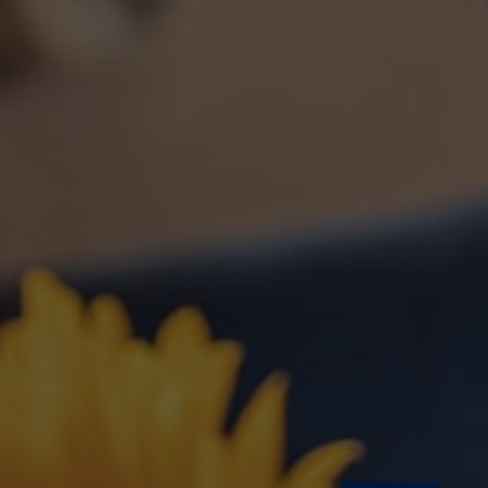
Have any questions?
+44 1234 567 890
Drop us a line
info@yourdomain.com
About us
Lorem ipsum dolor sit amet, consectetuer
adipiscing elit.
Aenean commodo ligula eget dolor. Aenean massa.
Cum sociis natoque penatibus et magnis dis
parturient montes, nascetur ridiculus mus. Donec
quam felis, ultricies nec.