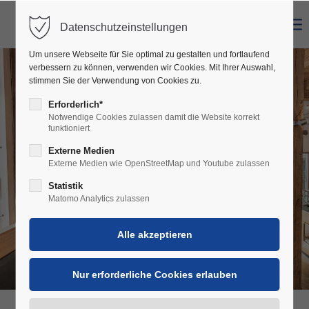
Datenschutzeinstellungen
Login
Um unsere Webseite für Sie optimal zu gestalten und fortlaufend
IN VINO VERITAS
Benutzername
verbessern zu können, verwenden wir Cookies. Mit Ihrer Auswahl,
stimmen Sie der Verwendung von Cookies zu.
Im Wein liegt die Wahrheit.
Erforderlich*
Notwendige Cookies zulassen damit die Website korrekt
funktioniert
Passwort
Externe Medien
Externe Medien wie OpenStreetMap und Youtube zulassen
Statistik
Matomo Analytics zulassen
Anmelden
Register
|
Lost your password?
Support