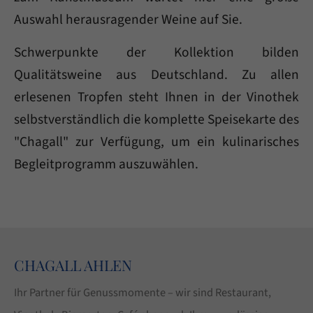
Have any questions?
Auswahl herausragender Weine auf Sie.
+44 1234 567 890
Schwerpunkte der Kollektion bilden
Drop us a line
Qualitätsweine aus Deutschland. Zu allen
info@yourdomain.com
erlesenen Tropfen steht Ihnen in der Vinothek
About us
selbstverständlich die komplette Speisekarte des
"Chagall" zur Verfügung, um ein kulinarisches
Lorem ipsum dolor sit amet, consectetuer
Begleitprogramm auszuwählen.
adipiscing elit.
Aenean commodo ligula eget dolor. Aenean massa.
Cum sociis natoque penatibus et magnis dis
parturient montes, nascetur ridiculus mus. Donec
CHAGALL AHLEN
quam felis, ultricies nec.
Ihr Partner für Genussmomente – wir sind Restaurant,